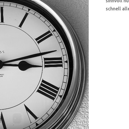
sinnvoll n
schnell all