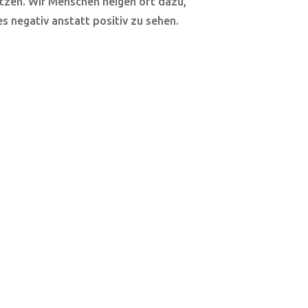
utzen. Wir Menschen neigen oft dazu,
es negativ anstatt positiv zu sehen.