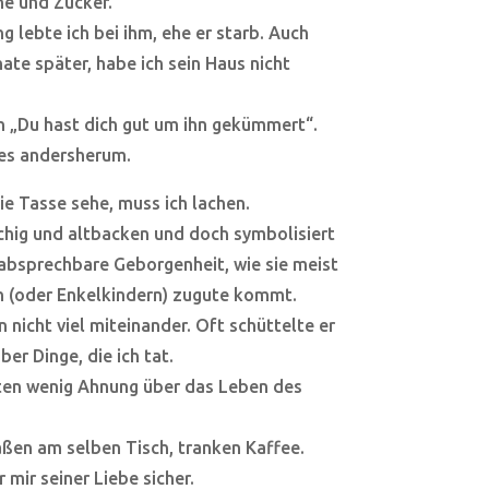
e und Zucker.
ng lebte ich bei ihm, ehe er starb. Auch
ate später, habe ich sein Haus nicht
n „Du hast dich gut um ihn gekümmert“.
es andersherum.
ie Tasse sehe, muss ich lachen.
tschig und altbacken und doch symbolisiert
nabsprechbare Geborgenheit, wie sie meist
n (oder Enkelkindern) zugute kommt.
 nicht viel miteinander. Oft schüttelte er
er Dinge, die ich tat.
tten wenig Ahnung über das Leben des
aßen am selben Tisch, tranken Kaffee.
 mir seiner Liebe sicher.