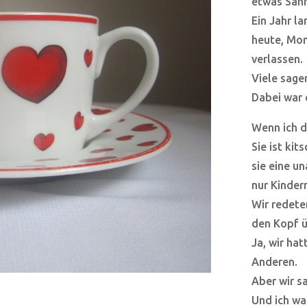
etwas Sahn
Ein Jahr la
heute, Mon
verlassen.
Viele sage
Dabei war 
Wenn ich d
Sie ist ki
sie eine u
nur Kinder
Wir redeten
den Kopf üb
Ja, wir ha
Anderen.
Aber wir s
Und ich war