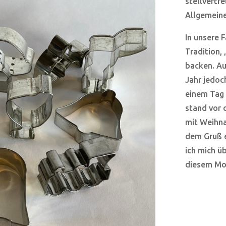
stellvertr
Allgemeine
In unsere 
Tradition,
backen. Au
Jahr jedoc
einem Tag 
stand vor d
mit Weihna
dem Gruß e
ich mich ü
diesem Mo